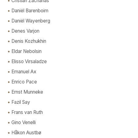
Cristian Zacharias
Daniël Barenboim
Daniël Wayenberg
Denes Varjon
Denis Kozhukhin
Eldar Nebolsin
Elisso Virsaladze
Emanuel Ax
Enrico Pace
Ernst Munneke
Fazil Say
Frans van Ruth
Gino Venelli
Håkon Austbø