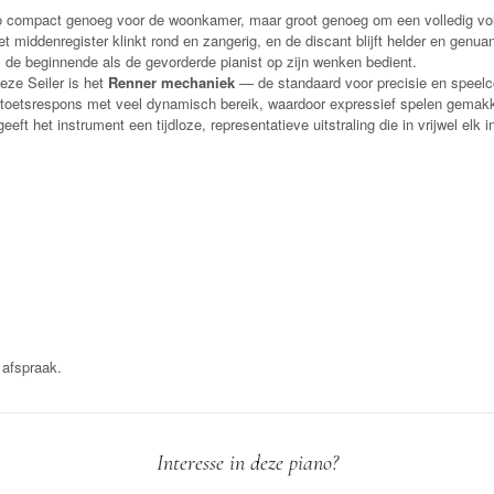
no compact genoeg voor de woonkamer, maar groot genoeg om een volledig vo
et middenregister klinkt rond en zangerig, en de discant blijft helder en genu
 de beginnende als de gevorderde pianist op zijn wenken bedient.
eze Seiler is het
Renner mechaniek
— de standaard voor precisie en speel
 toetsrespons met veel dynamisch bereik, waardoor expressief spelen gemakkel
eeft het instrument een tijdloze, representatieve uitstraling die in vrijwel elk in
 afspraak.
Interesse in deze piano?