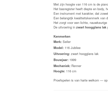
Met zijn hoogte van 116 cm is de pia
Het basregister heeft diepte en body, h
Een instrument met karakter, dat zowel
Een belangrijk kwaliteitskenmerk van d
Het zorgt voor een lichte, nauwkeurige
De uitvoering in
zwart hoogglans lak
g
Kenmerken
Merk:
Seiler
Model:
116 Jubilee
Uitvoering:
zwart hoogglans lak
Bouwjaar:
1999
Mechaniek:
Renner
Hoogte:
116 cm
Proefspelen is van harte welkom — op