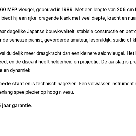
-60 MEP
vleugel, gebouwd in
1989
. Met een lengte van
206 cm
b
biedt hij een rijke, dragende klank met veel diepte, kracht en nu
ar degelijke Japanse bouwkwaliteit, stabiele constructie en be
r de serieuze pianist, gevorderde amateur, lespraktijk, studio of k
i duidelijk meer draagkracht dan een kleinere salonvleugel. Het ba
d, en de discant heeft helderheid en projectie. De aanslag is pre
ie en dynamiek.
oede staat
en is technisch nagezien. Een volwassen instrument 
enlang speelplezier op hoog niveau.
5 jaar garantie
.