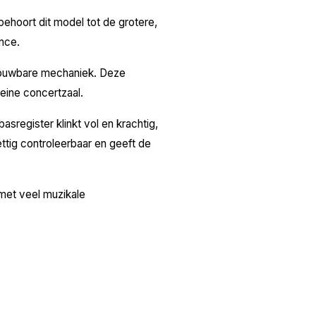
ehoort dit model tot de grotere,
ance.
trouwbare mechaniek. Deze
leine concertzaal.
sregister klinkt vol en krachtig,
ttig controleerbaar en geeft de
met veel muzikale